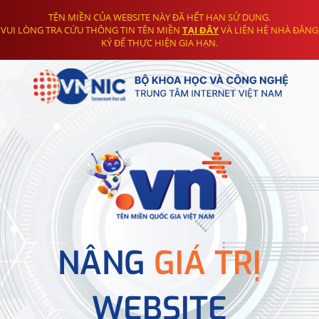
TÊN MIỀN CỦA WEBSITE NÀY ĐÃ HẾT HẠN SỬ DỤNG.
VUI LÒNG TRA CỨU THÔNG TIN TÊN MIỀN
TẠI ĐÂY
VÀ LIÊN HỆ NHÀ ĐĂNG
KÝ ĐỂ THỰC HIỆN GIA HẠN.
NÂNG
GIÁ TRỊ
WEBSITE