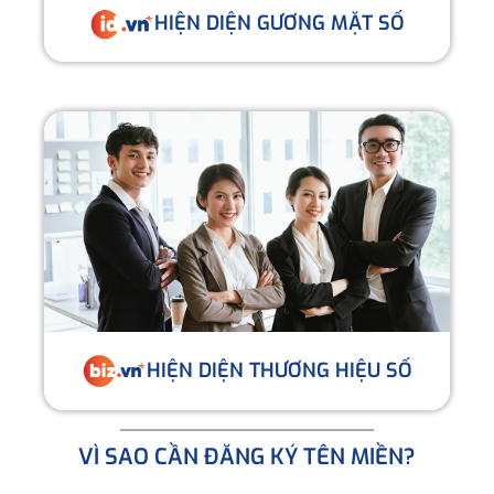
HIỆN DIỆN GƯƠNG MẶT SỐ
HIỆN DIỆN THƯƠNG HIỆU SỐ
VÌ SAO CẦN ĐĂNG KÝ TÊN MIỀN?