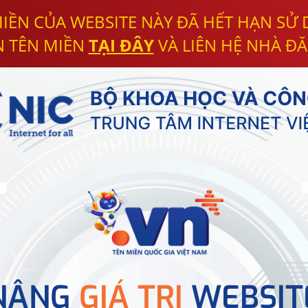
IỀN CỦA WEBSITE NÀY ĐÃ HẾT HẠN SỬ
N TÊN MIỀN
TẠI ĐÂY
VÀ LIÊN HỆ NHÀ ĐĂ
NÂNG
GIÁ TRỊ
WEBSIT