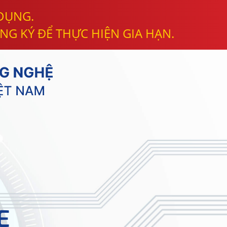
 DỤNG.
NG KÝ ĐỂ THỰC HIỆN GIA HẠN.
E