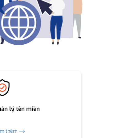
ản lý tên miền
em thêm ⟶