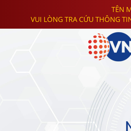
TÊN M
VUI LÒNG TRA CỨU THÔNG TI