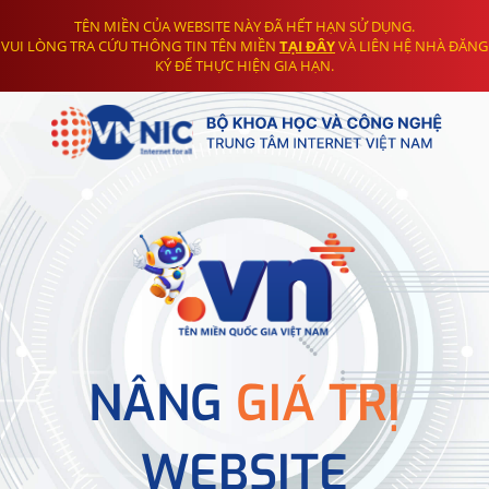
TÊN MIỀN CỦA WEBSITE NÀY ĐÃ HẾT HẠN SỬ DỤNG.
VUI LÒNG TRA CỨU THÔNG TIN TÊN MIỀN
TẠI ĐÂY
VÀ LIÊN HỆ NHÀ ĐĂNG
KÝ ĐỂ THỰC HIỆN GIA HẠN.
NÂNG
GIÁ TRỊ
WEBSITE