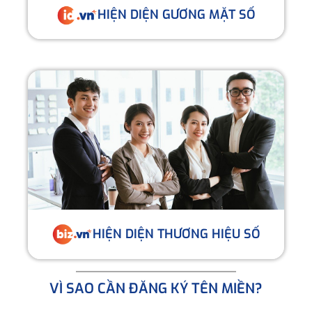
HIỆN DIỆN GƯƠNG MẶT SỐ
HIỆN DIỆN THƯƠNG HIỆU SỐ
VÌ SAO CẦN ĐĂNG KÝ TÊN MIỀN?