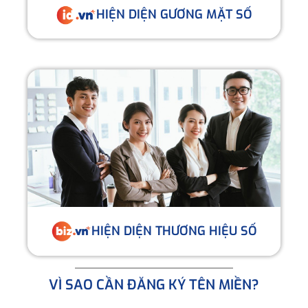
HIỆN DIỆN GƯƠNG MẶT SỐ
HIỆN DIỆN THƯƠNG HIỆU SỐ
VÌ SAO CẦN ĐĂNG KÝ TÊN MIỀN?