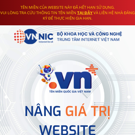
TÊN MIỀN CỦA WEBSITE NÀY ĐÃ HẾT HẠN SỬ DỤNG.
VUI LÒNG TRA CỨU THÔNG TIN TÊN MIỀN
TẠI ĐÂY
VÀ LIÊN HỆ NHÀ ĐĂNG
KÝ ĐỂ THỰC HIỆN GIA HẠN.
NÂNG
GIÁ TRỊ
WEBSITE