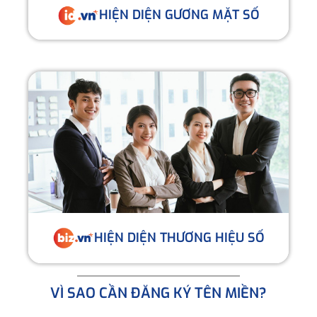
HIỆN DIỆN GƯƠNG MẶT SỐ
HIỆN DIỆN THƯƠNG HIỆU SỐ
VÌ SAO CẦN ĐĂNG KÝ TÊN MIỀN?