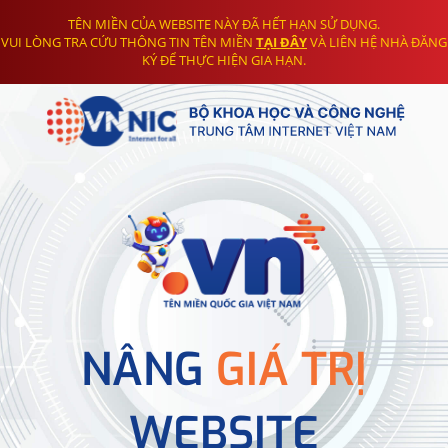
TÊN MIỀN CỦA WEBSITE NÀY ĐÃ HẾT HẠN SỬ DỤNG.
VUI LÒNG TRA CỨU THÔNG TIN TÊN MIỀN
TẠI ĐÂY
VÀ LIÊN HỆ NHÀ ĐĂNG
KÝ ĐỂ THỰC HIỆN GIA HẠN.
NÂNG
GIÁ TRỊ
WEBSITE