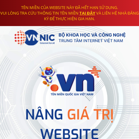
TÊN MIỀN CỦA WEBSITE NÀY ĐÃ HẾT HẠN SỬ DỤNG.
VUI LÒNG TRA CỨU THÔNG TIN TÊN MIỀN
TẠI ĐÂY
VÀ LIÊN HỆ NHÀ ĐĂNG
KÝ ĐỂ THỰC HIỆN GIA HẠN.
NÂNG
GIÁ TRỊ
WEBSITE