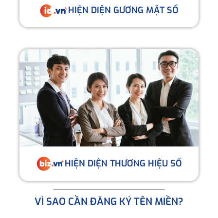
HIỆN DIỆN GƯƠNG MẶT SỐ
HIỆN DIỆN THƯƠNG HIỆU SỐ
VÌ SAO CẦN ĐĂNG KÝ TÊN MIỀN?