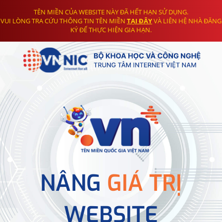
TÊN MIỀN CỦA WEBSITE NÀY ĐÃ HẾT HẠN SỬ DỤNG.
VUI LÒNG TRA CỨU THÔNG TIN TÊN MIỀN
TẠI ĐÂY
VÀ LIÊN HỆ NHÀ ĐĂNG
KÝ ĐỂ THỰC HIỆN GIA HẠN.
NÂNG
GIÁ TRỊ
WEBSITE