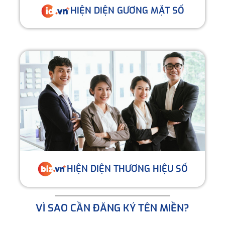
HIỆN DIỆN GƯƠNG MẶT SỐ
HIỆN DIỆN THƯƠNG HIỆU SỐ
VÌ SAO CẦN ĐĂNG KÝ TÊN MIỀN?