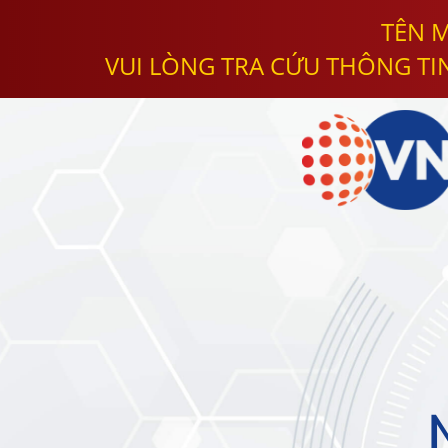
TÊN M
VUI LÒNG TRA CỨU THÔNG TI