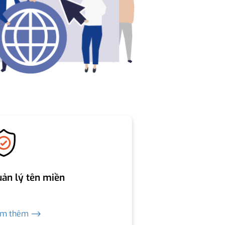
ản lý tên miền
em thêm ⟶