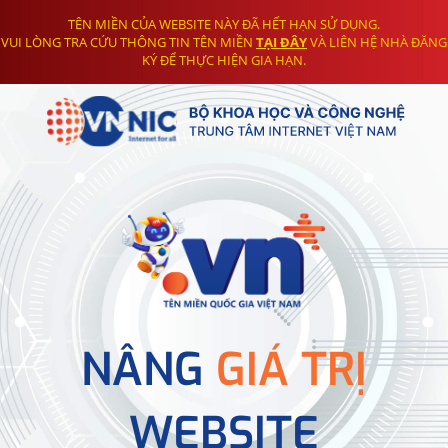
TÊN MIỀN CỦA WEBSITE NÀY ĐÃ HẾT HẠN SỬ DỤNG.
VUI LÒNG TRA CỨU THÔNG TIN TÊN MIỀN
TẠI ĐÂY
VÀ LIÊN HỆ NHÀ ĐĂNG
KÝ ĐỂ THỰC HIỆN GIA HẠN.
NÂNG
GIÁ TRỊ
WEBSITE