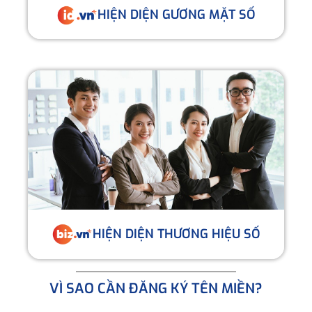
HIỆN DIỆN GƯƠNG MẶT SỐ
HIỆN DIỆN THƯƠNG HIỆU SỐ
VÌ SAO CẦN ĐĂNG KÝ TÊN MIỀN?