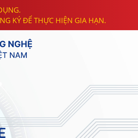
 DỤNG.
NG KÝ ĐỂ THỰC HIỆN GIA HẠN.
E