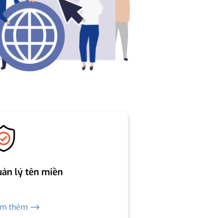
ản lý tên miền
em thêm ⟶