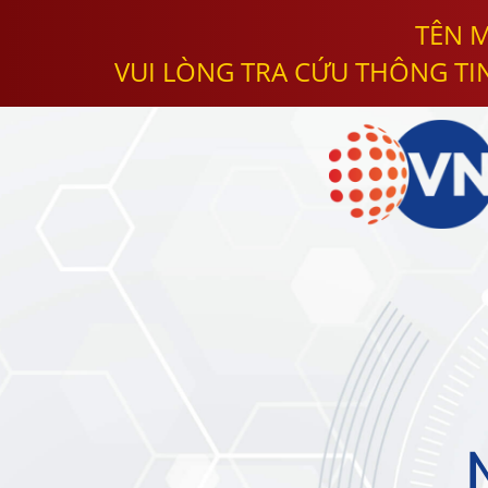
TÊN M
VUI LÒNG TRA CỨU THÔNG TI