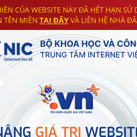
IỀN CỦA WEBSITE NÀY ĐÃ HẾT HẠN SỬ
N TÊN MIỀN
TẠI ĐÂY
VÀ LIÊN HỆ NHÀ ĐĂ
NÂNG
GIÁ TRỊ
WEBSIT