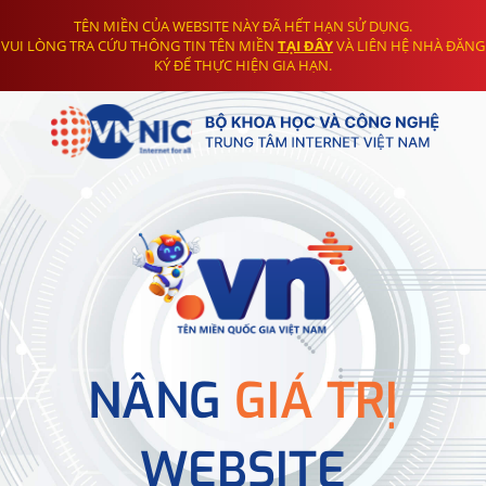
TÊN MIỀN CỦA WEBSITE NÀY ĐÃ HẾT HẠN SỬ DỤNG.
VUI LÒNG TRA CỨU THÔNG TIN TÊN MIỀN
TẠI ĐÂY
VÀ LIÊN HỆ NHÀ ĐĂNG
KÝ ĐỂ THỰC HIỆN GIA HẠN.
NÂNG
GIÁ TRỊ
WEBSITE