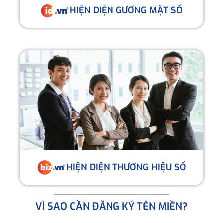
HIỆN DIỆN GƯƠNG MẶT SỐ
HIỆN DIỆN THƯƠNG HIỆU SỐ
VÌ SAO CẦN ĐĂNG KÝ TÊN MIỀN?