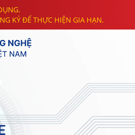
 DỤNG.
NG KÝ ĐỂ THỰC HIỆN GIA HẠN.
E