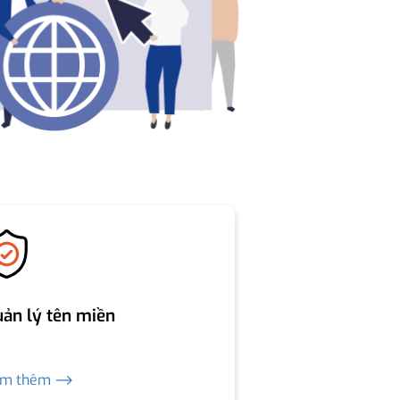
ản lý tên miền
em thêm ⟶