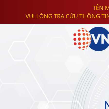
TÊN M
VUI LÒNG TRA CỨU THÔNG TI