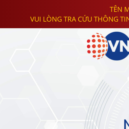
TÊN M
VUI LÒNG TRA CỨU THÔNG TI