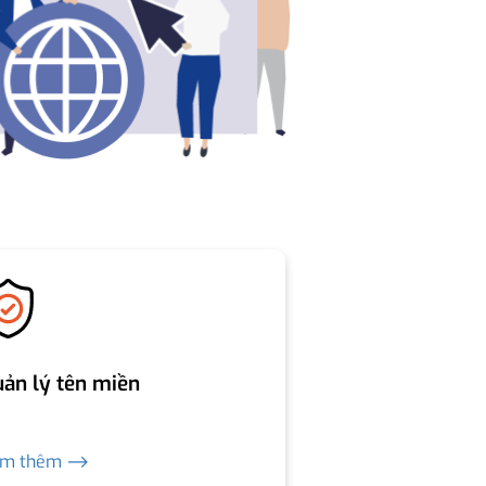
ản lý tên miền
em thêm ⟶