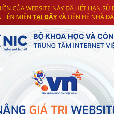
IỀN CỦA WEBSITE NÀY ĐÃ HẾT HẠN SỬ
N TÊN MIỀN
TẠI ĐÂY
VÀ LIÊN HỆ NHÀ ĐĂ
NÂNG
GIÁ TRỊ
WEBSIT