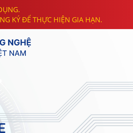
 DỤNG.
NG KÝ ĐỂ THỰC HIỆN GIA HẠN.
E