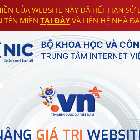
IỀN CỦA WEBSITE NÀY ĐÃ HẾT HẠN SỬ
N TÊN MIỀN
TẠI ĐÂY
VÀ LIÊN HỆ NHÀ ĐĂ
NÂNG
GIÁ TRỊ
WEBSIT