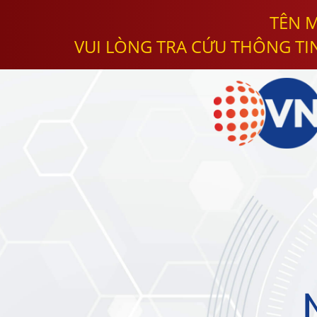
TÊN M
VUI LÒNG TRA CỨU THÔNG TI