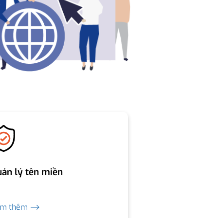
ản lý tên miền
em thêm ⟶