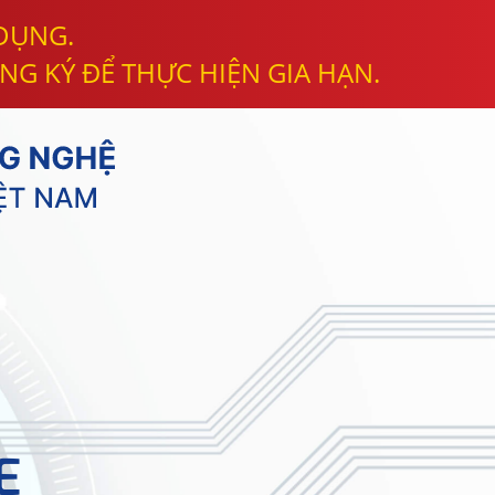
 DỤNG.
NG KÝ ĐỂ THỰC HIỆN GIA HẠN.
E